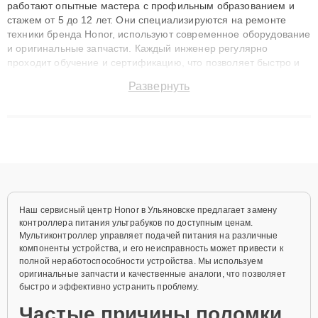
работают опытные мастера с профильным образованием и
стажем от 5 до 12 лет. Они специализируются на ремонте
техники бренда Honor, используют современное оборудование
и оригинальные запчасти. Каждый инженер регулярно
проходит обучение и сертификацию, что позволяет быстро и
точноdiagnostikировать поломки и восстанавливать технику с
Развернуть
сохранением гарантии до 3 лет. Наши мастера решают
сложные случаи: от замены матриц и материнских плат до
ремонта после залития и восстановления данных. Благодаря
высокой квалификации и ответственному подходу клиенты
получают быстрый, качественный ремонт и понятные
объяснения по результатам диагностики.
Наш сервисный центр Honor в Ульяновске предлагает замену
контроллера питания ультрабуков по доступным ценам.
Мультиконтроллер управляет подачей питания на различные
компоненты устройства, и его неисправность может привести к
полной неработоспособности устройства. Мы используем
оригинальные запчасти и качественные аналоги, что позволяет
быстро и эффективно устранить проблему.
Частые причины поломки