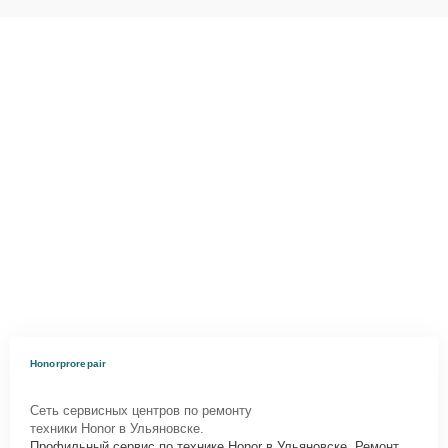
Honorprorepair
Сеть сервисных центров по ремонту
техники Honor в Ульяновске.
Профильный сервис по технике Honor в Ульяновске. Ремонт