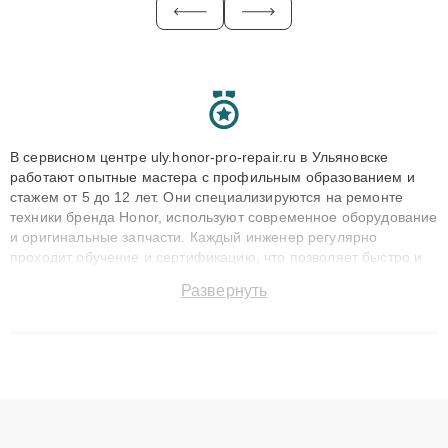
В сервисном центре uly.honor-pro-repair.ru в Ульяновске
работают опытные мастера с профильным образованием и
стажем от 5 до 12 лет. Они специализируются на ремонте
техники бренда Honor, используют современное оборудование
и оригинальные запчасти. Каждый инженер регулярно
проходит обучение и сертификацию, что позволяет быстро и
точноdiagnostikировать поломки и восстанавливать технику с
Развернуть
сохранением гарантии до 3 лет. Наши мастера решают
сложные случаи: от замены матриц и материнских плат до
ремонта после залития и восстановления данных. Благодаря
высокой квалификации и ответственному подходу клиенты
получают быстрый, качественный ремонт и понятные
объяснения по результатам диагностики.